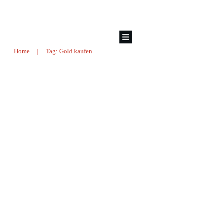
Home
|
Tag: Gold kaufen
Wie und wo Gold (anonym)
kaufen?
Blog
,
Edelmetalle
,
Geldsicherheit